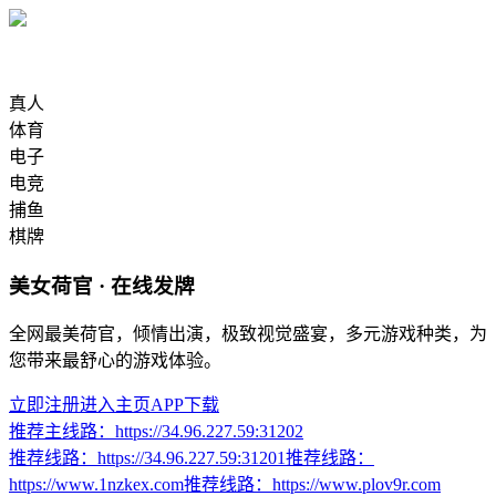
真人
体育
电子
电竞
捕鱼
棋牌
美女荷官 · 在线发牌
全网最美荷官，倾情出演，极致视觉盛宴，多元游戏种类，为
您带来最舒心的游戏体验。
立即注册
进入主页
APP下载
推荐主线路：
https://34.96.227.59:31202
推荐线路：
https://34.96.227.59:31201
推荐线路：
https://www.1nzkex.com
推荐线路：
https://www.plov9r.com