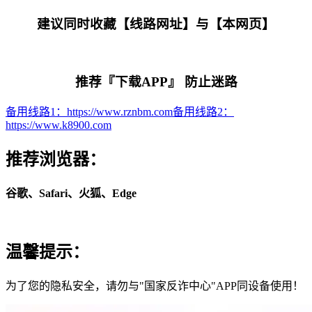
建议同时收藏【线路网址】与【本网页】
推荐『下载APP』 防止迷路
备用线路
1
：
https://www.rznbm.com
备用线路
2
：
https://www.k8900.com
推荐浏览器：
谷歌、Safari、火狐、Edge
温馨提示：
为了您的隐私安全，请勿与"国家反诈中心"APP同设备使用！