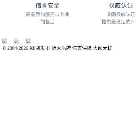
© 2004-
2026
K8凯发-国际大品牌 信誉保障 大额无忧