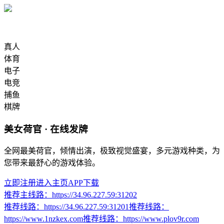
真人
体育
电子
电竞
捕鱼
棋牌
美女荷官 · 在线发牌
全网最美荷官，倾情出演，极致视觉盛宴，多元游戏种类，为
您带来最舒心的游戏体验。
立即注册
进入主页
APP下载
推荐主线路：
https://34.96.227.59:31202
推荐线路：
https://34.96.227.59:31201
推荐线路：
https://www.1nzkex.com
推荐线路：
https://www.plov9r.com